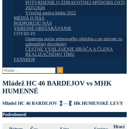
POTVRDENIE O ZDRAVOTNEJ SPÔSOBILOSTI
2025/2026
Výročná správa klubu 2022
MÉDIÁ O NÁS
PODPORUJÚ NÁS
VEREJNÉ OBSTARÁVANIE
COVID-19
Opatrenia počas prípravného obdobia a po návrate zo
zahraničnej dovolenky
ČESTNÉ VYHLÁSENIE HRÁČA A ČLENA
REALIZAČNÉHO TÍMU
FANSHOP
Hľadať:
Mládež HC 46 BARDEJOV vs MHK
HUMENNÉ
Mládež HC 46 BARDEJOV
6
—
5
HK HUMENSKÉ LEVY
Podrobnosti
Hrací