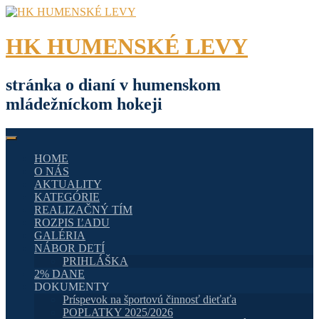
Skip
to
content
HK HUMENSKÉ LEVY
stránka o dianí v humenskom
mládežníckom hokeji
HOME
O NÁS
AKTUALITY
KATEGÓRIE
REALIZAČNÝ TÍM
ROZPIS ĽADU
GALÉRIA
NÁBOR DETÍ
PRIHLÁŠKA
2% DANE
DOKUMENTY
Príspevok na športovú činnosť dieťaťa
POPLATKY 2025/2026