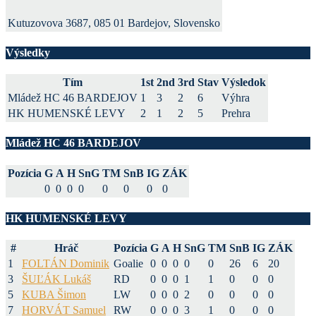
Kutuzovova 3687, 085 01 Bardejov, Slovensko
Výsledky
Tím
1st
2nd
3rd
Stav
Výsledok
Mládež HC 46 BARDEJOV
1
3
2
6
Výhra
HK HUMENSKÉ LEVY
2
1
2
5
Prehra
Mládež HC 46 BARDEJOV
Pozícia
G
A
H
SnG
TM
SnB
IG
ZÁK
0
0
0
0
0
0
0
0
HK HUMENSKÉ LEVY
#
Hráč
Pozícia
G
A
H
SnG
TM
SnB
IG
ZÁK
1
FOLTÁN Dominik
Goalie
0
0
0
0
0
26
6
20
3
ŠUĽÁK Lukáš
RD
0
0
0
1
1
0
0
0
5
KUBA Šimon
LW
0
0
0
2
0
0
0
0
7
HORVÁT Samuel
RW
0
0
0
3
1
0
0
0