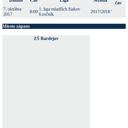
Dátum
Čas
Liga
Sezóna
čas
7. októbra
1. liga mladších žiakov
8:00
2017/2018
'
2017
6.ročník
Miesto zápasu
ZŠ Bardejov