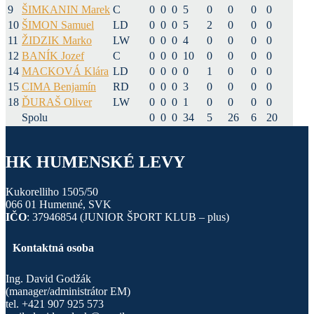
9
ŠIMKANIN Marek
C
0
0
0
5
0
0
0
0
10
ŠIMON Samuel
LD
0
0
0
5
2
0
0
0
11
ŽIDZIK Marko
LW
0
0
0
4
0
0
0
0
12
BANÍK Jozef
C
0
0
0
10
0
0
0
0
14
MACKOVÁ Klára
LD
0
0
0
0
1
0
0
0
15
CIMA Benjamín
RD
0
0
0
3
0
0
0
0
18
ĎURAŠ Oliver
LW
0
0
0
1
0
0
0
0
Spolu
0
0
0
34
5
26
6
20
HK HUMENSKÉ LEVY
Kukorelliho 1505/50
066 01 Humenné, SVK
IČO
: 37946854 (JUNIOR ŠPORT KLUB – plus)
Kontaktná osoba
Ing. David Godžák
(manager/administrátor EM)
tel. +421 907 925 573