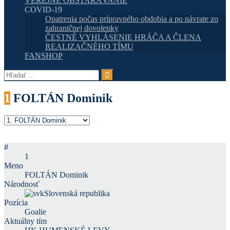
VEREJNÉ OBSTARÁVANIE
COVID-19
Opatrenia počas prípravného obdobia a po návrate zo
zahraničnej dovolenky
ČESTNÉ VYHLÁSENIE HRÁČA A ČLENA
REALIZAČNÉHO TÍMU
FANSHOP
Hľadať:
1
FOLTÁN Dominik
#
1
Meno
FOLTÁN Dominik
Národnosť
Slovenská republika
Pozícia
Goalie
Aktuálny tím