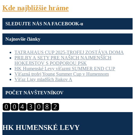
Kde najbližšie hráme
SLEDUJTE NÁS NA FACEBOOK-u
Najnovšie články
TATRAHAUS CUP 2025-TROFEJ ZOSTÁVA DOMA
PRILBY A SETY PRE NAŠICH NAJMENŠÍCH
HOKEJISTOV S PODPOROU PSK
HK Humenské Levy víťazmi SUMMER END CUP
Víťazná trofej Young Summer Cup v Humennom
Víťaz Ligy mladších žiakov A
POČET NÁVŠTEVNÍKOV
HK HUMENSKÉ LEVY