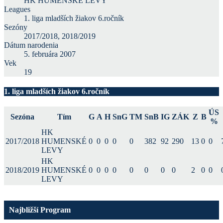
HK HUMENSKÉ LEVY
Leagues
1. liga mladších žiakov 6.ročník
Sezóny
2017/2018, 2018/2019
Dátum narodenia
5. februára 2007
Vek
19
1. liga mladších žiakov 6.ročník
ÚS
Sezóna
Tím
G
A
H
SnG
TM
SnB
IG
ZÁK
Z
B
%
HK
2017/2018
HUMENSKÉ
0
0
0
0
0
382
92
290
13
0
0
LEVY
HK
2018/2019
HUMENSKÉ
0
0
0
0
0
0
0
0
2
0
0
LEVY
Najbližší Program