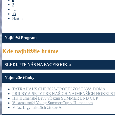
1
2
…
13
Next →
Najbližší Program
Kde najbližšie hráme
SLEDUJTE NÁS NA FACEBOOK-u
Najnovšie články
TATRAHAUS CUP 2025-TROFEJ ZOSTÁVA DOMA
PRILBY A SETY PRE NAŠICH NAJMENŠÍCH HOKEJIS
HK Humenské Levy víťazmi SUMMER END CUP
Víťazná trofej Young Summer Cup v Humennom
Víťaz Ligy mladších žiakov A