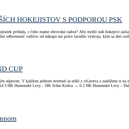
ŠÍCH HOKEJISTOV S PODPOROU PSK
ejistiek pribúda, z čoho máme obrovskú radosť! Aby mohli naši hokejoví začia
ní odbremeniť rodičov od nákupu nie práve lacného výstroja, kým sa deti rozho
ND CUP
lným súperom. V každom jednom stretnutí sa tešili z víťazstva a zaslúžene si n
 → 14:3 HK Humenské Levy – HK Sršne Košice → 6:2 HK Humenské Levy – D
ennom