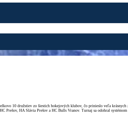
lkovo 10 družstiev zo šiestich hokejových klubov, čo prinieslo veľa krásnych 
 HC Prešov, HA Slávia Prešov a HC Bulls Vranov. Turnaj sa odohral systémom