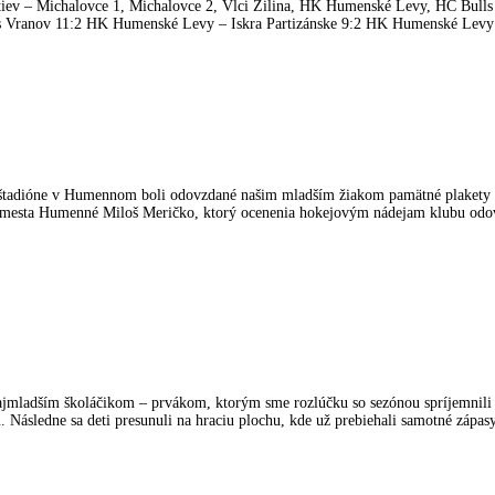
tiev – Michalovce 1, Michalovce 2, Vlci Žilina, HK Humenské Levy, HC Bulls
lls Vranov 11:2 HK Humenské Levy – Iskra Partizánske 9:2 HK Humenské Levy
 Humennom boli odovzdané našim mladším žiakom pamätné plakety 
tor mesta Humenné Miloš Meričko, ktorý ocenenia hokejovým nádejam klubu odo
ím školáčikom – prvákom, ktorým sme rozlúčku so sezónou spríjemnili
Následne sa deti presunuli na hraciu plochu, kde už prebiehali samotné zápas