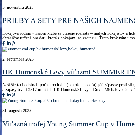
5. novembra 2025
PRILBY A SETY PRE NAŠICH NAJMEN
Hokejová rodina v našom klube sa utešene rozrastá – malých hokejistov a hok
chráničov určené pre deti, ktoré s hokejom len začínajú. Tento krok nám umož
2. septembra 2025
HK Humenské Levy víťazmi SUMMER E
Naši šiestaci odohrali počas troch dní (piatok – nedeľa) päť zápasov proti si
a zápasy trvali 3×17 minút. b HK Humenské Levy – Dukla Michalovce 2
31. augusta 2025
Víťazná trofej Young Summer Cup v Hum