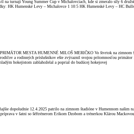
il na turnaji Young Summer Cup v Michalovciach, kde si zmeralo sily 6 družs
 Výsledky: HK Humenské Levy – Michalovce 1 10:5 HK Humenské Levy – HC Bu
OR MESTA HUMENNÉ MILOŠ MERIČKO Vo štvrtok na zimnom štadióne v
ti rodičov a rodinných príslušníkov ešte zvýraznil svojou prítomnosťou primá
dým hokejistom zablahoželal a poprial do budúcej hokejovej
dnie 12.4.2025 patrilo na zimnom štadióne v Humennom našim najmladš
 príprava v šatni so šéftrénerom Erikom Dzobom a trénerkou Klárou Mackovou. 