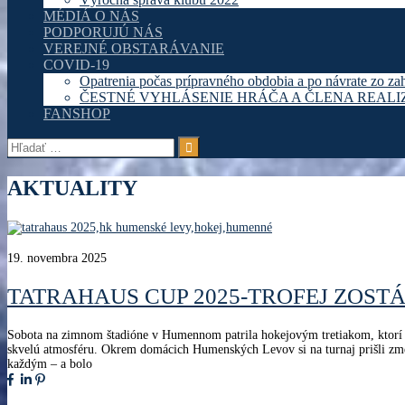
MÉDIÁ O NÁS
PODPORUJÚ NÁS
VEREJNÉ OBSTARÁVANIE
COVID-19
Opatrenia počas prípravného obdobia a po návrate zo za
ČESTNÉ VYHLÁSENIE HRÁČA A ČLENA REAL
FANSHOP
Hľadať:
AKTUALITY
19. novembra 2025
TATRAHAUS CUP 2025-TROFEJ ZOST
Sobota na zimnom štadióne v Humennom patrila hokejovým tretiakom, ktorí odo
skvelú atmosféru. Okrem domácich Humenských Levov si na turnaj prišli zme
každým – a bolo