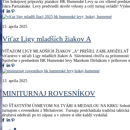
Tím hokejovej prípravky piatakov HK Humenské Levy sa cez víkend predstav
Iskra Partizánske. Levy predviedli skvelé výkony a celý turnaj ovládli!
15. apríla 2025
Víťaz Ligy mladších žiakov A
VÍŤAZOM LIGY MLADŠÍCH ŽIAKOV „A“ PRIŠIEL ZABLAHOŽELAŤ PRIMÁT
víťazstvo v súťaži Ligy mladších žiakov A. Slávnostnú chvíľu za prítomnos
Spoločne s predsedom HK Humenské levy Marekom Dirbákom v príhovore mla
13. apríla 2025
MINITURNAJ ROVESNÍKOV
SO ŠŤASTNÝM ÚSMEVOM NA TVÁRI A MEDAILOU NA KRKU Sobotňajšie dopolu
turnajom s rovesníkmi z Michaloviec. Turnaju predchádzala tradičná taktická
družstvá odohrali po tri zápasy a v závere si ešte každý vyskúšal