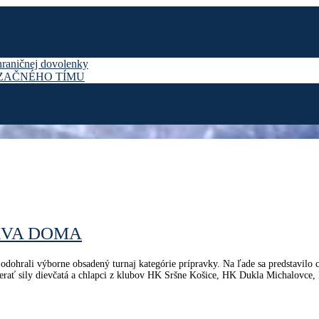
hraničnej dovolenky
IZAČNÉHO TÍMU
ÁVA DOMA
hrali výborne obsadený turnaj kategórie prípravky. Na ľade sa predstavilo ce
rať sily dievčatá a chlapci z klubov HK Sršne Košice, HK Dukla Michalovce,