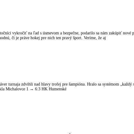
točníci vykročiť na ľad s úsmevom a bezpečne, podarilo sa nám zakúpiť nové pr
dnú, či je práve hokej pre nich ten pravý šport. Veríme, že aj
a záver turnaja zdvihli nad hlavy trofej pre šampióna. Hralo sa systémom „každý
ukla Michalovce 1 → 6:3 HK Humenské