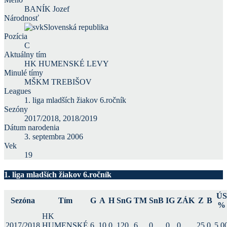
BANÍK Jozef
Národnosť
Slovenská republika
Pozícia
C
Aktuálny tím
HK HUMENSKÉ LEVY
Minulé tímy
MŠKM TREBIŠOV
Leagues
1. liga mladších žiakov 6.ročník
Sezóny
2017/2018, 2018/2019
Dátum narodenia
3. septembra 2006
Vek
19
1. liga mladších žiakov 6.ročník
ÚS
Sezóna
Tím
G
A
H
SnG
TM
SnB
IG
ZÁK
Z
B
%
HK
2017/2018
HUMENSKÉ
6
10
0
120
6
0
0
0
25
0
5.0