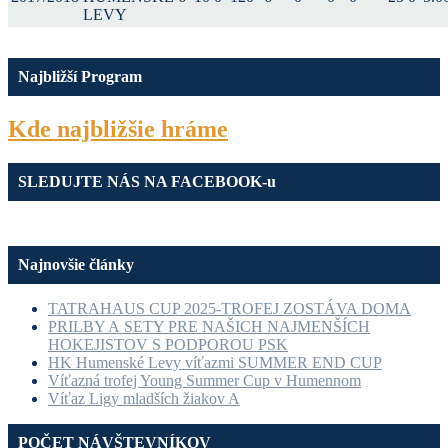
LEVY
Najbližší Program
Kde najbližšie hráme
SLEDUJTE NÁS NA FACEBOOK-u
Najnovšie články
TATRAHAUS CUP 2025-TROFEJ ZOSTÁVA DOMA
PRILBY A SETY PRE NAŠICH NAJMENŠÍCH
HOKEJISTOV S PODPOROU PSK
HK Humenské Levy víťazmi SUMMER END CUP
Víťazná trofej Young Summer Cup v Humennom
Víťaz Ligy mladších žiakov A
POČET NÁVŠTEVNÍKOV