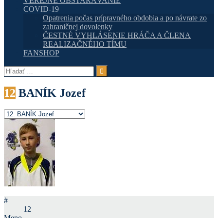
VEREJNÉ OBSTARÁVANIE
COVID-19
Opatrenia počas prípravného obdobia a po návrate zo
zahraničnej dovolenky
ČESTNÉ VYHLÁSENIE HRÁČA A ČLENA
REALIZAČNÉHO TÍMU
FANSHOP
Hľadať:
12
BANÍK Jozef
#
12
Meno