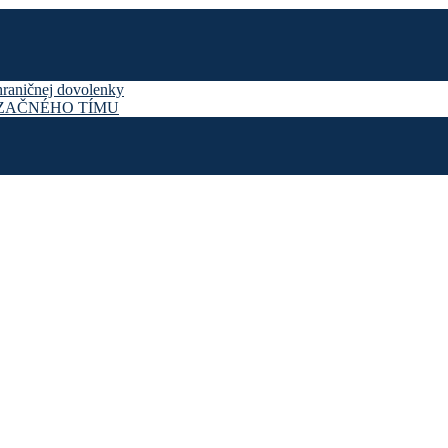
hraničnej dovolenky
IZAČNÉHO TÍMU