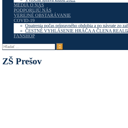
MÉDIÁ O NÁS
PODPORUJÚ NÁS
VEREJNÉ OBSTARÁVANIE
COVID-19
Opatrenia počas prípravného obdobia a po návrate zo za
ČESTNÉ VYHLÁSENIE HRÁČA A ČLENA REAL
FANSHOP
Hľadať:
ZŠ Prešov