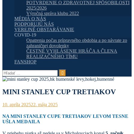
POTVRDENIE O ZDRAVOTNEJ SPÔSOBILOSTI
2025/2026
Výročná správa klubu 2022
MÉDIÁ O NÁS
PODPORUJÚ NÁS
VEREJNÉ OBSTARÁVANIE
COVID-19
Opatrenia počas prípravného obdobia a po návrate zo
zahraničnej dovolenky
ČESTNÉ VYHLÁSENIE HRÁČA A ČLENA
REALIZAČNÉHO TÍMU
FANSHOP
Hľadať:
MINI STANLEY CUP TRETIAKOV
10. apríla 2025
22. mája 2025
NA MINI STANLEY CUPE TRETIAKOV LEVOM TESNE
UŠLA MEDAILA
V priebehu piatka až nedele sa v Michalovciach konal
5. ročník