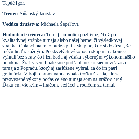
Taptič Igor.
Tréner:
Šiňanský Jaroslav
Vedúca družstva:
Michaela Šepeľová
Hodnotenie trénera:
Turnaj hodnotím pozitívne, či už po
kvalitatívnej stránke turnaja alebo našej hernej či výsledkovej
stránke. Chlapci ma milo prekvapili v skupine, kde si dokázali, že
môžu hrať s každým. Po skvelých výkonoch skupinu nakoniec
vyhrali bez straty čo i len bodu aj vďaka výborným výkonom nášho
brankára. Žiaľ v semifinále sme podľahli neskoršiemu víťazovi
turnaja z Popradu, ktorý aj zaslúžene vyhral, za čo im patrí
gratulácia. V boji o bronz nám chýbalo trošku šťastia, ale za
predvedené výkony počas celého turnaja som na hráčov hrdý.
Ďakujem všetkým – hráčom, vedúcej a rodičom za turnaj.