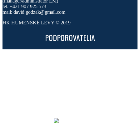
(manager/administrátor EM)
tel. +421 907 925 573
mail: david.godzak@gmail.com
HK HUMENSKÉ LEVY © 2019
PODPOROVATELIA