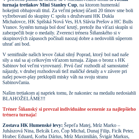
turnaja tretiakov Mini Stanley Cup
, na ktorom humenskí
hokejisti obhajovali titul. Za veľmi peknej účasti 20 tímov sme boli
vyžrebovaní do skupiny C spolu s družstvami HK Dukla
Michalovce, HK Spišská Nová Ves, HA Slávia Prešov a HC Bulls
Vranov. Systém turnaja bol dosť krutý, pretože iba víťazi skupín si
zabezpečili boje o medaily. Zverenci trénera Šiňanského si v
skupinových zápasoch počínali naozaj dobre a nedovolili súperom
uhrať ani bod.
V semifinále našich levov čakal silný Poprad, ktorý bol nad naše
sily a stal sa aj celkovým víťazom turnaja. Zápas o bronz s HK
Sabinov bol veľmi vyrovnaný. Prvú časť rozhodli až samostatné
nájazdy, v druhej rozhodovali tiež maličké detaily a v závere pri
našej power-play preklopili misky váh na svoju stranu
Sabinovčania.
Našim tretiakom aj napriek tomu, že nakoniec na medailu nedosiahli
BLAHOŽELÁME!!!
Tréner Šiňanský si prevzal individuálne ocenenie za najlepšieho
trénera turnaja!
Zostava HK Humenské levy:
Šepeľa Matej, Mríz Marko –
Juhászová Nina, Belcák Leo, Čop Michal, Dunaj Filip, Ficík Peter,
Hrabec Eduard, Korba Dárius, Mríz Maximilián, Švigár Markus,