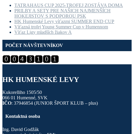
TATRAHAUS CUP 2025-TROFEJ ZOSTÁVA DOMA
PRILBY A SETY PRE NAŠICH NAJMENŠÍCH
HOKEJISTOV S PODPOROU PSK
HK Humenské Levy víťazmi SUMMER END CUP
Víťazná trofej Young Summer Cup v Humennom
Víťaz Ligy mladších žiakov A
POČET NÁVŠTEVNÍKOV
HK HUMENSKÉ LEVY
Kukorelliho 1505/50
066 01 Humenné, SVK
IČO
: 37946854 (JUNIOR ŠPORT KLUB – plus)
Kontaktná osoba
Ing. David Godžák