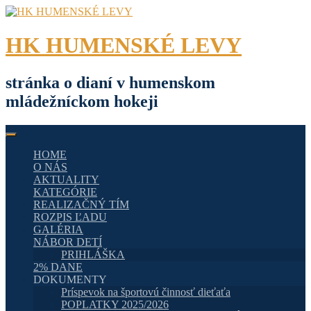
Skip
to
content
HK HUMENSKÉ LEVY
stránka o dianí v humenskom
mládežníckom hokeji
HOME
O NÁS
AKTUALITY
KATEGÓRIE
REALIZAČNÝ TÍM
ROZPIS ĽADU
GALÉRIA
NÁBOR DETÍ
PRIHLÁŠKA
2% DANE
DOKUMENTY
Príspevok na športovú činnosť dieťaťa
POPLATKY 2025/2026