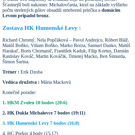
Šťastnejší boli nakoniec Michalovčania, ktorí na základe vyššieho
počtu strelených gólov obsadili striebornú priečku a
domácim
Levom pripadol bronz
.
Zostava HK Humenské Levy :
Richard Chromý, Nela Popčáková – Pavol Andrejco, Róbert Bláž,
Matúš Boňko, Viliam Boňko, Marko Borza, Samuel Danko, Matúš
Harakaľ, Boris Chomanič, František Kaduk, Filip Kortus, Damián
Rastislav Kováč, Martin Kováčik, Timotej Macko, Ben Šimurda,
Šimon Šurina.
Tréner :
Erik Dzoba
Vedúca družstva :
Mária Macková
Konečné poradie:
1. HKM Zvolen 10 bodov (20:6)
2. HK Dukla Michalovce 7 bodov (19:11)
3. HK Humenské Levy 7 bodov (16:8)
4. HC Prešov 4 body (15:17)