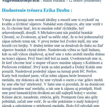
Najproduktívnejší hráč
: Matúš Harakaľ / 12 bodov (Humenné)
Hodnotenie trénera Erika Dzobu :
Vstup do turnaja sme nemali ideálny a museli sme si zvyknúť na
kvalitu a rýchlosť súperov. Nabádal som chlapcov, aby sme verili v
to, čo chceme hrať, len to musíme robiť rýchlejšie, byť
sebavedomejší, drzejší. S Michalovcami nás podržal brankár
Chromý, so Zvolenom, aj keď sa môže zdať, že to bol jednoznačný
zápas nebolo tomu tak. V prvej tretine bol Zvolen lepší, my sme
hrozili cez brejky. V druhej tretine sme sa dostávali do tlaku no žiaľ
súperov brankár chytal dobre. Nasledovala výhra so Spiš Indians,
kde sa náš výkon zlepšoval, aj keď sme z toho urobili menšiu drámu
na konci zápasu. Prvý hrací deň bol za nami. Uvedomovali sme si,
že keď chceme hrať o stupne víťazov musíme zápasy s Kubínom a
Prešovom zvládnuť. Prvý krok sa nám podaril a Dolný Kubín sme
porazili. Nasledoval posledný zápas na turnaji proti HC Prešov.
Karty boli rozdané jasne, víťaz tohto zápasu berie bronzovú
medailu, my dokonca ak by sme vyhrali o osem a viac gólov mohli
by sme ešte byť strieborný. V šatni sme si povedali, že na domácom
turnaji musíme mať medailu, a tak sme k zápasu aj pristúpili. Hrali
sme pred fantastickými divákmi asi náš najlepší hokej v sezóne.
Krásne akcie, nasadenie, emócia, góly. Postupom času ako góly
pribúdali, začali sme veriť, že sa ešte pokúsime o malý hokejový
zázrak a zabojujeme o striebornú medailu. Bolo 6:0 odvolali sme