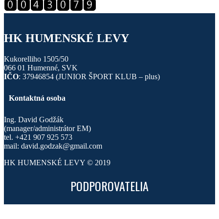
HK HUMENSKÉ LEVY
Kukorelliho 1505/50
066 01 Humenné, SVK
IČO
: 37946854 (JUNIOR ŠPORT KLUB – plus)
Kontaktná osoba
Ing. David Godžák
(manager/administrátor EM)
tel. +421 907 925 573
mail: david.godzak@gmail.com
HK HUMENSKÉ LEVY © 2019
PODPOROVATELIA