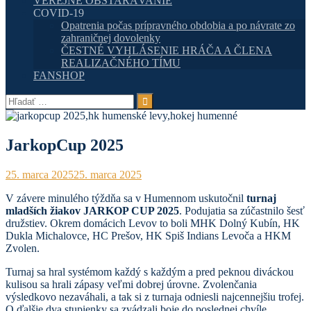
VEREJNÉ OBSTARÁVANIE
COVID-19
Opatrenia počas prípravného obdobia a po návrate zo
zahraničnej dovolenky
ČESTNÉ VYHLÁSENIE HRÁČA A ČLENA
REALIZAČNÉHO TÍMU
FANSHOP
Hľadať:
JarkopCup 2025
25. marca 2025
25. marca 2025
V závere minulého týždňa sa v Humennom uskutočnil
turnaj
mladších žiakov JARKOP CUP 2025
. Podujatia sa zúčastnilo šesť
družstiev. Okrem domácich Levov to boli MHK Dolný Kubín, HK
Dukla Michalovce, HC Prešov, HK Spiš Indians Levoča a HKM
Zvolen.
Turnaj sa hral systémom každý s každým a pred peknou diváckou
kulisou sa hrali zápasy veľmi dobrej úrovne. Zvolenčania
výsledkovo nezaváhali, a tak si z turnaja odniesli najcennejšiu trofej.
O ďalšie dva stupienky sa zvádzali boje do poslednej chvíle.