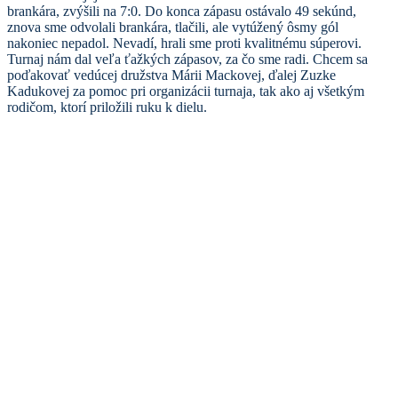
brankára, zvýšili na 7:0. Do konca zápasu ostávalo 49 sekúnd,
znova sme odvolali brankára, tlačili, ale vytúžený ôsmy gól
nakoniec nepadol. Nevadí, hrali sme proti kvalitnému súperovi.
Turnaj nám dal veľa ťažkých zápasov, za čo sme radi. Chcem sa
poďakovať vedúcej družstva Márii Mackovej, ďalej Zuzke
Kadukovej za pomoc pri organizácii turnaja, tak ako aj všetkým
rodičom, ktorí priložili ruku k dielu.