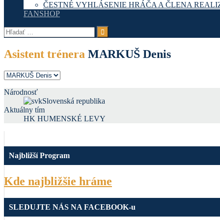
ČESTNÉ VYHLÁSENIE HRÁČA A ČLENA REAL
FANSHOP
Hľadať:
Asistent trénera
MARKUŠ Denis
Národnosť
Slovenská republika
Aktuálny tím
HK HUMENSKÉ LEVY
Najbližší Program
Kde najbližšie hráme
SLEDUJTE NÁS NA FACEBOOK-u