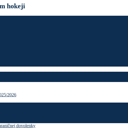
m hokeji
25/2026
hraničnej dovolenky