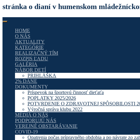
stránka o dianí v humenskom mládežnícko
HOME
O NÁS
AKTUALITY
KATEGÓRIE
REALIZAČNÝ TÍM
ROZPIS ĽADU
GALÉRIA
NÁBOR DETÍ
PRIHLÁŠKA
2% DANE
DOKUMENTY
Príspevok na športovú činnosť dieťaťa
POPLATKY 2025/2026
POTVRDENIE O ZDRAVOTNEJ SPÔSOBILOSTI 20
Výročná správa klubu 2022
MÉDIÁ O NÁS
PODPORUJÚ NÁS
VEREJNÉ OBSTARÁVANIE
COVID-19
Opatrenia počas prípravného obdobia a po návrate zo za