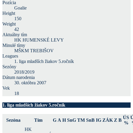
Pozícia
Goalie
Height
150
Weight
42
Aktuálny tím
HK HUMENSKÉ LEVY
Minulé tímy
MŠKM TREBIŠOV
Leagues
1. liga mladších žiakov 5.ročník
Sezóny
2018/2019
Dátum narodenia
30. októbra 2007
Vek
18
1. liga mladších žiakov 5.ročník
ÚS
Sezóna
Tím
G
A
H
SnG
TM
SnB
IG
ZÁK
Z
B
%
HK