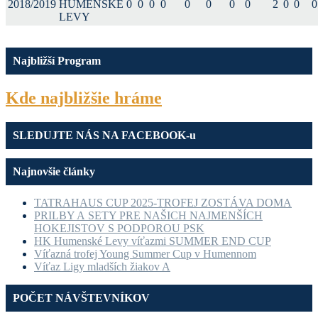
2018/2019
HUMENSKÉ
0
0
0
0
0
0
0
0
2
0
0
0
LEVY
Najbližší Program
Kde najbližšie hráme
SLEDUJTE NÁS NA FACEBOOK-u
Najnovšie články
TATRAHAUS CUP 2025-TROFEJ ZOSTÁVA DOMA
PRILBY A SETY PRE NAŠICH NAJMENŠÍCH
HOKEJISTOV S PODPOROU PSK
HK Humenské Levy víťazmi SUMMER END CUP
Víťazná trofej Young Summer Cup v Humennom
Víťaz Ligy mladších žiakov A
POČET NÁVŠTEVNÍKOV