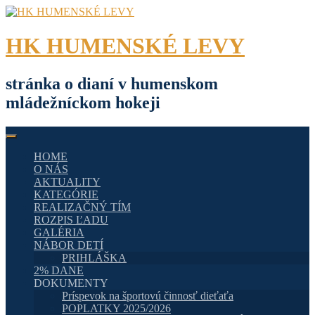
Skip
to
content
HK HUMENSKÉ LEVY
stránka o dianí v humenskom
mládežníckom hokeji
HOME
O NÁS
AKTUALITY
KATEGÓRIE
REALIZAČNÝ TÍM
ROZPIS ĽADU
GALÉRIA
NÁBOR DETÍ
PRIHLÁŠKA
2% DANE
DOKUMENTY
Príspevok na športovú činnosť dieťaťa
POPLATKY 2025/2026