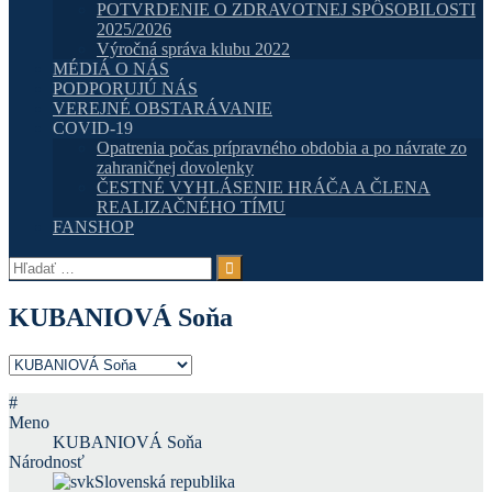
POTVRDENIE O ZDRAVOTNEJ SPÔSOBILOSTI
2025/2026
Výročná správa klubu 2022
MÉDIÁ O NÁS
PODPORUJÚ NÁS
VEREJNÉ OBSTARÁVANIE
COVID-19
Opatrenia počas prípravného obdobia a po návrate zo
zahraničnej dovolenky
ČESTNÉ VYHLÁSENIE HRÁČA A ČLENA
REALIZAČNÉHO TÍMU
FANSHOP
Hľadať:
KUBANIOVÁ Soňa
#
Meno
KUBANIOVÁ Soňa
Národnosť
Slovenská republika