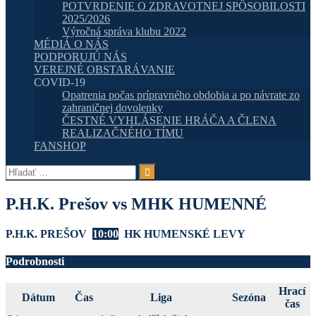
POTVRDENIE O ZDRAVOTNEJ SPÔSOBILOSTI
2025/2026
Výročná správa klubu 2022
MÉDIÁ O NÁS
PODPORUJÚ NÁS
VEREJNÉ OBSTARÁVANIE
COVID-19
Opatrenia počas prípravného obdobia a po návrate zo
zahraničnej dovolenky
ČESTNÉ VYHLÁSENIE HRÁČA A ČLENA
REALIZAČNÉHO TÍMU
FANSHOP
Hľadať:
P.H.K. Prešov vs MHK HUMENNÉ
P.H.K. PREŠOV
10:00
HK HUMENSKÉ LEVY
Podrobnosti
Hrací
Dátum
Čas
Liga
Sezóna
čas