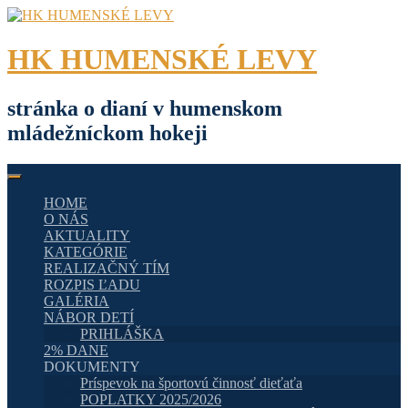
Skip
to
content
HK HUMENSKÉ LEVY
stránka o dianí v humenskom
mládežníckom hokeji
HOME
O NÁS
AKTUALITY
KATEGÓRIE
REALIZAČNÝ TÍM
ROZPIS ĽADU
GALÉRIA
NÁBOR DETÍ
PRIHLÁŠKA
2% DANE
DOKUMENTY
Príspevok na športovú činnosť dieťaťa
POPLATKY 2025/2026