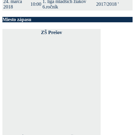
24. marca
1. liga mladších žiakov
10:00
2017/2018
'
2018
6.ročník
Miesto zápasu
ZŠ Prešov