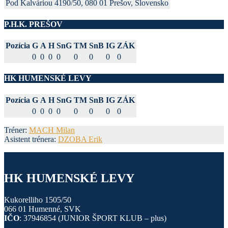
Pod Kalváriou 4190/50, 080 01 Prešov, Slovensko
P.H.K. PREŠOV
Pozícia
G
A
H
SnG
TM
SnB
IG
ZÁK
0
0
0
0
0
0
0
0
HK HUMENSKÉ LEVY
Pozícia
G
A
H
SnG
TM
SnB
IG
ZÁK
0
0
0
0
0
0
0
0
Tréner:
MACH Milan
Asistent trénera:
DZOBA Erik
HK HUMENSKÉ LEVY
Kukorelliho 1505/50
066 01 Humenné, SVK
IČO
: 37946854 (JUNIOR ŠPORT KLUB – plus)