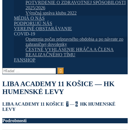
POTVRDENIE O ZDRAVOTNEJ SPÔSOBILOSTI
2025/2026
Výročná správa klubu 2022
MÉDIÁ O NÁS
PODPORUJÚ NÁS
VEREJNÉ OBSTARÁVANIE
COVID-19
Opatrenia počas prípravného obdobia a po návrate zo
zahraničnej dovolenky
ČESTNÉ VYHLÁSENIE HRÁČA A ČLENA
REALIZAČNÉHO TÍMU
FANSHOP
Hľadať:
LIBA ACADEMY 11 KOŠICE — HK
HUMENSKÉ LEVY
LIBA ACADEMY 11 KOŠICE
7
—
6
HK HUMENSKÉ
LEVY
Podrobnosti