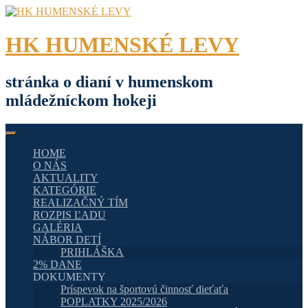
Skip
to
content
HK HUMENSKÉ LEVY
stránka o dianí v humenskom
mládežníckom hokeji
HOME
O NÁS
AKTUALITY
KATEGÓRIE
REALIZAČNÝ TÍM
ROZPIS ĽADU
GALÉRIA
NÁBOR DETÍ
PRIHLÁŠKA
2% DANE
DOKUMENTY
Príspevok na športovú činnosť dieťaťa
POPLATKY 2025/2026