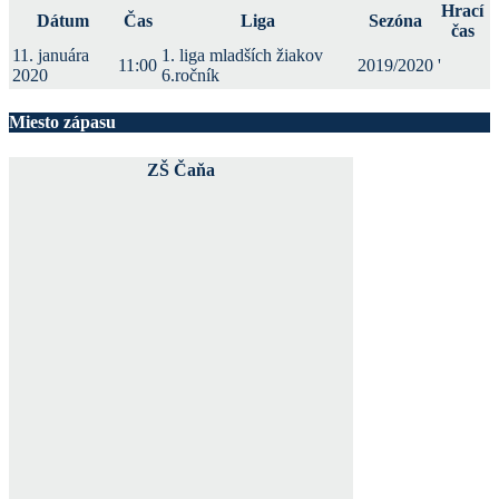
Hrací
Dátum
Čas
Liga
Sezóna
čas
11. januára
1. liga mladších žiakov
11:00
2019/2020
'
2020
6.ročník
Miesto zápasu
ZŠ Čaňa