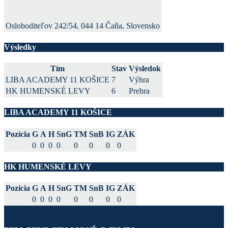
Osloboditeľov 242/54, 044 14 Čaňa, Slovensko
Výsledky
Tím
Stav
Výsledok
LIBA ACADEMY 11 KOŠICE
7
Výhra
HK HUMENSKÉ LEVY
6
Prehra
LIBA ACADEMY 11 KOŠICE
Pozícia
G
A
H
SnG
TM
SnB
IG
ZÁK
0
0
0
0
0
0
0
0
HK HUMENSKÉ LEVY
Pozícia
G
A
H
SnG
TM
SnB
IG
ZÁK
0
0
0
0
0
0
0
0