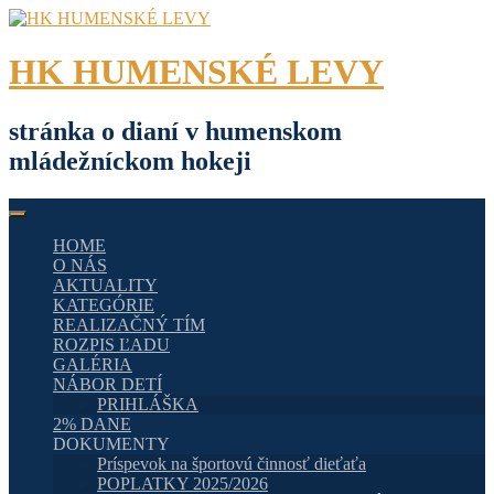
Skip
to
content
HK HUMENSKÉ LEVY
stránka o dianí v humenskom
mládežníckom hokeji
HOME
O NÁS
AKTUALITY
KATEGÓRIE
REALIZAČNÝ TÍM
ROZPIS ĽADU
GALÉRIA
NÁBOR DETÍ
PRIHLÁŠKA
2% DANE
DOKUMENTY
Príspevok na športovú činnosť dieťaťa
POPLATKY 2025/2026