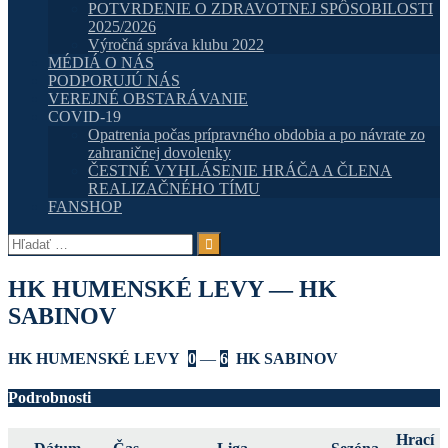
POTVRDENIE O ZDRAVOTNEJ SPÔSOBILOSTI
2025/2026
Výročná správa klubu 2022
MÉDIÁ O NÁS
PODPORUJÚ NÁS
VEREJNÉ OBSTARÁVANIE
COVID-19
Opatrenia počas prípravného obdobia a po návrate zo
zahraničnej dovolenky
ČESTNÉ VYHLÁSENIE HRÁČA A ČLENA
REALIZAČNÉHO TÍMU
FANSHOP
Hľadať:
HK HUMENSKÉ LEVY — HK
SABINOV
HK HUMENSKÉ LEVY
0
—
6
HK SABINOV
Podrobnosti
Hrací