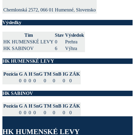
Chemlonská 2572, 066 01 Humenné, Slovensko
Výsledky
Tím
Stav
Výsledok
HK HUMENSKÉ LEVY
0
Prehra
HK SABINOV
6
Výhra
HK HUMENSKÉ LEVY
Pozícia
G
A
H
SnG
TM
SnB
IG
ZÁK
0
0
0
0
0
0
0
0
HK SABINOV
Pozícia
G
A
H
SnG
TM
SnB
IG
ZÁK
0
0
0
0
0
0
0
0
HK HUMENSKÉ LEVY