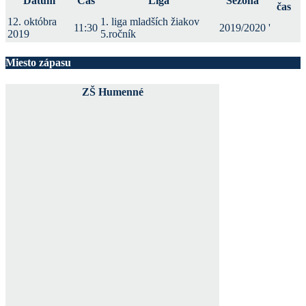
Dátum
Čas
Liga
Sezóna
čas
12. októbra
1. liga mladších žiakov
11:30
2019/2020
'
2019
5.ročník
Miesto zápasu
ZŠ Humenné