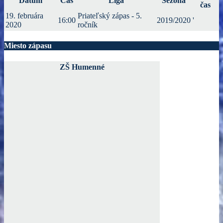
Dátum
Čas
Liga
Sezóna
čas
19. februára
Priateľský zápas - 5.
16:00
2019/2020
'
2020
ročník
Miesto zápasu
ZŠ Humenné