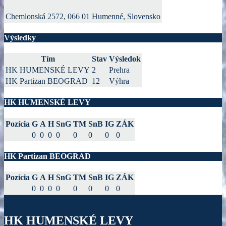
Chemlonská 2572, 066 01 Humenné, Slovensko
Výsledky
Tím
Stav
Výsledok
HK HUMENSKÉ LEVY
2
Prehra
HK Partizan BEOGRAD
12
Výhra
HK HUMENSKÉ LEVY
Pozícia
G
A
H
SnG
TM
SnB
IG
ZÁK
0
0
0
0
0
0
0
0
HK Partizan BEOGRAD
Pozícia
G
A
H
SnG
TM
SnB
IG
ZÁK
0
0
0
0
0
0
0
0
HK HUMENSKÉ LEVY