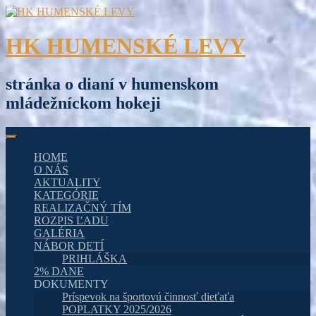
Skip
to
content
HK HUMENSKÉ LEVY
stránka o dianí v humenskom
mládežníckom hokeji
HOME
O NÁS
AKTUALITY
KATEGÓRIE
REALIZAČNÝ TÍM
ROZPIS ĽADU
GALÉRIA
NÁBOR DETÍ
PRIHLÁŠKA
2% DANE
DOKUMENTY
Príspevok na športovú činnosť dieťaťa
POPLATKY 2025/2026