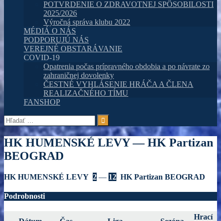
POTVRDENIE O ZDRAVOTNEJ SPÔSOBILOSTI
2025/2026
Výročná správa klubu 2022
MÉDIÁ O NÁS
PODPORUJÚ NÁS
VEREJNÉ OBSTARÁVANIE
COVID-19
Opatrenia počas prípravného obdobia a po návrate zo
zahraničnej dovolenky
ČESTNÉ VYHLÁSENIE HRÁČA A ČLENA
REALIZAČNÉHO TÍMU
FANSHOP
Hľadať:
HK HUMENSKÉ LEVY — HK Partizan
BEOGRAD
HK HUMENSKÉ LEVY
2
—
12
HK Partizan BEOGRAD
Podrobnosti
Hrací