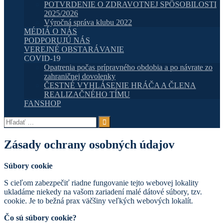
POTVRDENIE O ZDRAVOTNEJ SPÔSOBILOSTI
2025/2026
Výročná správa klubu 2022
MÉDIÁ O NÁS
PODPORUJÚ NÁS
VEREJNÉ OBSTARÁVANIE
COVID-19
Opatrenia počas prípravného obdobia a po návrate zo
zahraničnej dovolenky
ČESTNÉ VYHLÁSENIE HRÁČA A ČLENA
REALIZAČNÉHO TÍMU
FANSHOP
Hľadať:
Zásady ochrany osobných údajov
Súbory cookie
S cieľom zabezpečiť riadne fungovanie tejto webovej lokality
ukladáme niekedy na vašom zariadení malé dátové súbory, tzv.
cookie. Je to bežná prax väčšiny veľkých webových lokalít.
Čo sú súbory cookie?