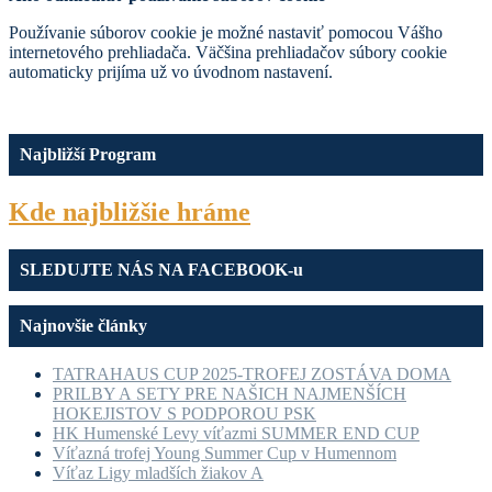
Používanie súborov cookie je možné nastaviť pomocou Vášho
internetového prehliadača. Väčšina prehliadačov súbory cookie
automaticky prijíma už vo úvodnom nastavení.
Najbližší Program
Kde najbližšie hráme
SLEDUJTE NÁS NA FACEBOOK-u
Najnovšie články
TATRAHAUS CUP 2025-TROFEJ ZOSTÁVA DOMA
PRILBY A SETY PRE NAŠICH NAJMENŠÍCH
HOKEJISTOV S PODPOROU PSK
HK Humenské Levy víťazmi SUMMER END CUP
Víťazná trofej Young Summer Cup v Humennom
Víťaz Ligy mladších žiakov A