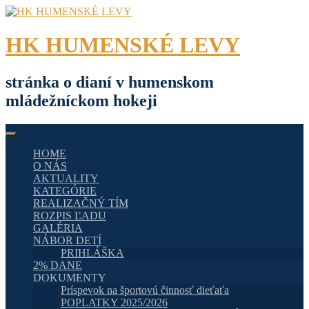
Skip
to
content
HK HUMENSKÉ LEVY
stránka o dianí v humenskom
mládežníckom hokeji
HOME
O NÁS
AKTUALITY
KATEGÓRIE
REALIZAČNÝ TÍM
ROZPIS ĽADU
GALÉRIA
NÁBOR DETÍ
PRIHLÁŠKA
2% DANE
DOKUMENTY
Príspevok na športovú činnosť dieťaťa
POPLATKY 2025/2026