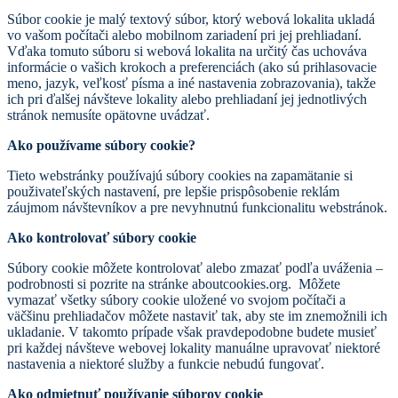
Súbor cookie je malý textový súbor, ktorý webová lokalita ukladá
vo vašom počítači alebo mobilnom zariadení pri jej prehliadaní.
Vďaka tomuto súboru si webová lokalita na určitý čas uchováva
informácie o vašich krokoch a preferenciách (ako sú prihlasovacie
meno, jazyk, veľkosť písma a iné nastavenia zobrazovania), takže
ich pri ďalšej návšteve lokality alebo prehliadaní jej jednotlivých
stránok nemusíte opätovne uvádzať.
Ako používame súbory cookie?
Tieto webstránky používajú súbory cookies na zapamätanie si
použivateľských nastavení, pre lepšie prispôsobenie reklám
záujmom návštevníkov a pre nevyhnutnú funkcionalitu webstránok.
Ako kontrolovať súbory cookie
Súbory cookie môžete kontrolovať alebo zmazať podľa uváženia –
podrobnosti si pozrite na stránke aboutcookies.org. Môžete
vymazať všetky súbory cookie uložené vo svojom počítači a
väčšinu prehliadačov môžete nastaviť tak, aby ste im znemožnili ich
ukladanie. V takomto prípade však pravdepodobne budete musieť
pri každej návšteve webovej lokality manuálne upravovať niektoré
nastavenia a niektoré služby a funkcie nebudú fungovať.
Ako odmietnuť používanie súborov cookie