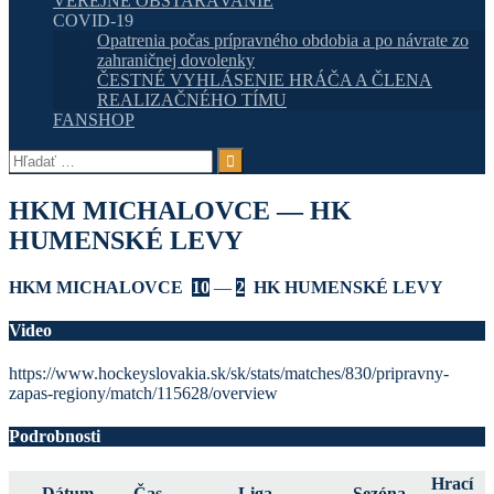
VEREJNÉ OBSTARÁVANIE
COVID-19
Opatrenia počas prípravného obdobia a po návrate zo
zahraničnej dovolenky
ČESTNÉ VYHLÁSENIE HRÁČA A ČLENA
REALIZAČNÉHO TÍMU
FANSHOP
Hľadať:
HKM MICHALOVCE — HK
HUMENSKÉ LEVY
HKM MICHALOVCE
10
—
2
HK HUMENSKÉ LEVY
Video
https://www.hockeyslovakia.sk/sk/stats/matches/830/pripravny-
zapas-regiony/match/115628/overview
Podrobnosti
Hrací
Dátum
Čas
Liga
Sezóna