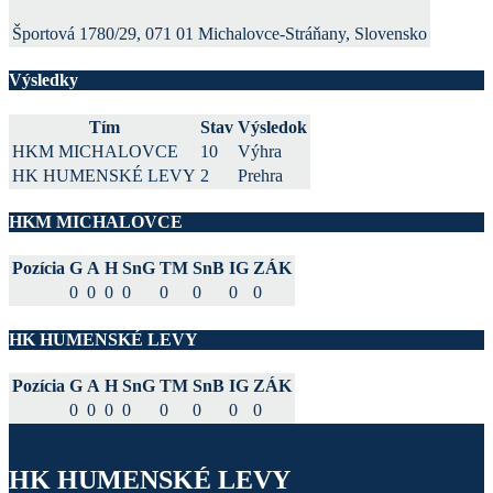
Športová 1780/29, 071 01 Michalovce-Stráňany, Slovensko
Výsledky
Tím
Stav
Výsledok
HKM MICHALOVCE
10
Výhra
HK HUMENSKÉ LEVY
2
Prehra
HKM MICHALOVCE
Pozícia
G
A
H
SnG
TM
SnB
IG
ZÁK
0
0
0
0
0
0
0
0
HK HUMENSKÉ LEVY
Pozícia
G
A
H
SnG
TM
SnB
IG
ZÁK
0
0
0
0
0
0
0
0
HK HUMENSKÉ LEVY