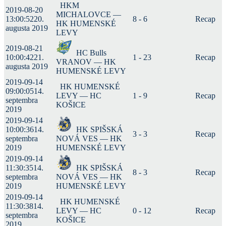
HKM
2019-08-20
MICHALOVCE —
13:00:52
20.
8 - 6
Recap
HK HUMENSKÉ
augusta 2019
LEVY
2019-08-21
HC Bulls
10:00:42
21.
1 - 23
Recap
VRANOV — HK
augusta 2019
HUMENSKÉ LEVY
2019-09-14
HK HUMENSKÉ
09:00:05
14.
LEVY — HC
1 - 9
Recap
septembra
KOŠICE
2019
2019-09-14
10:00:36
14.
HK SPIŠSKÁ
3 - 3
Recap
septembra
NOVÁ VES — HK
2019
HUMENSKÉ LEVY
2019-09-14
11:30:35
14.
HK SPIŠSKÁ
8 - 3
Recap
septembra
NOVÁ VES — HK
2019
HUMENSKÉ LEVY
2019-09-14
HK HUMENSKÉ
11:30:38
14.
LEVY — HC
0 - 12
Recap
septembra
KOŠICE
2019