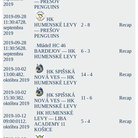
— PREŠOV
2019
PENGUINS
2019-09-28
HK
11:30:47
28.
HUMENSKÉ LEVY
2 - 8
Recap
septembra
— PREŠOV
2019
PENGUINS
2019-09-28
Mládež HC 46
11:30:56
28.
BARDEJOV — HK
6 - 3
Recap
septembra
HUMENSKÉ LEVY
2019
2019-10-02
HK SPIŠSKÁ
13:00:48
2.
14 - 4
Recap
NOVÁ VES — HK
októbra 2019
HUMENSKÉ LEVY
2019-10-02
HK SPIŠSKÁ
15:30:38
2.
11 - 6
Recap
NOVÁ VES — HK
októbra 2019
HUMENSKÉ LEVY
HK HUMENSKÉ
2019-10-12
LEVY — LIBA
09:00:01
12.
5 - 4
Recap
ACADEMY 11
októbra 2019
KOŠICE