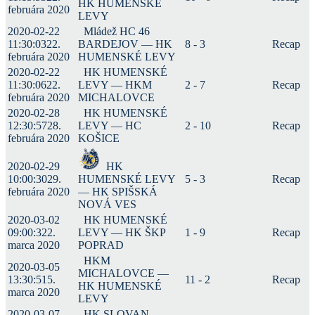
HK HUMENSKÉ
februára 2020
LEVY
2020-02-22
Mládež HC 46
11:30:03
22.
BARDEJOV — HK
8 - 3
Recap
februára 2020
HUMENSKÉ LEVY
2020-02-22
HK HUMENSKÉ
11:30:06
22.
LEVY — HKM
2 - 7
Recap
februára 2020
MICHALOVCE
2020-02-28
HK HUMENSKÉ
12:30:57
28.
LEVY — HC
2 - 10
Recap
februára 2020
KOŠICE
2020-02-29
HK
10:00:30
29.
HUMENSKÉ LEVY
5 - 3
Recap
februára 2020
— HK SPIŠSKÁ
NOVÁ VES
2020-03-02
HK HUMENSKÉ
09:00:32
2.
LEVY — HK ŠKP
1 - 9
Recap
marca 2020
POPRAD
HKM
2020-03-05
MICHALOVCE —
13:30:51
5.
11 - 2
Recap
HK HUMENSKÉ
marca 2020
LEVY
2020-03-07
HK SLOVAN